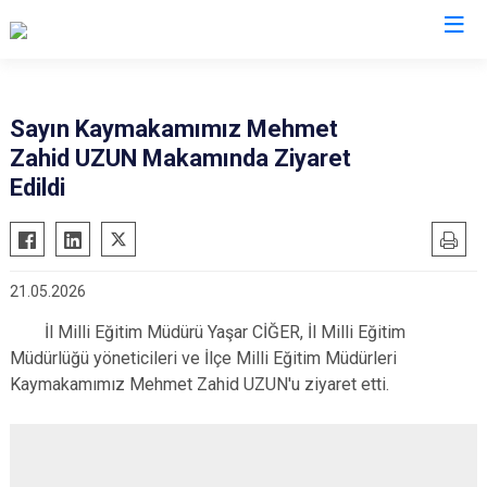
Batman
Sayın Kaymakamımız Mehmet
Zahid UZUN Makamında Ziyaret
Beşiri
Edildi
Gercüş
Hasankeyf
Kozluk
21.05.2026
Sason
İl Milli Eğitim Müdürü Yaşar CİĞER, İl Milli Eğitim
Müdürlüğü yöneticileri ve İlçe Milli Eğitim Müdürleri
Kaymakamımız Mehmet Zahid UZUN'u ziyaret etti.