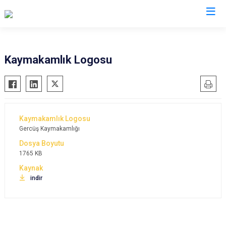
Batman
Kaymakamlık Logosu
Beşiri
Gercüş
Hasankeyf
Kozluk
Gercüş Kaymakamlığı
Sason
1765 KB
indir