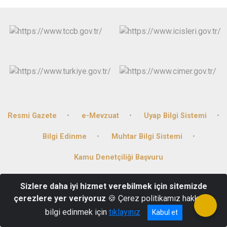
Resmi Gazete
e-Mevzuat
Uyap Bilgi Sistemi
Bilgi Edinme
Muhtar Bilgi Sistemi
Kamu Denetçiliği Başvuru
Bağlarbaşı Mahallesi Hükümet Cad. No:30 Gercüş/Batman
Sizlere daha iyi hizmet verebilmek için sitemizde
çerezlere yer veriyoruz
🍪 Çerez politikamız hakkında
+90 (488) 341 2001
bilgi edinmek için
tıklayınız
Kabul et