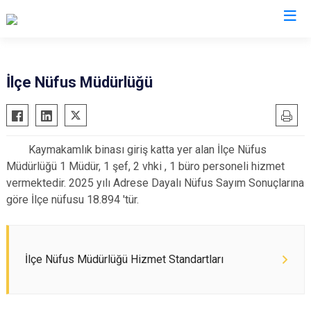
Batman
İlçe Nüfus Müdürlüğü
Beşiri
Gercüş
Kaymakamlık binası giriş katta yer alan İlçe Nüfus
Hasankeyf
Müdürlüğü 1 Müdür, 1 şef, 2 vhki , 1 büro personeli hizmet
Kozluk
vermektedir. 2025 yılı Adrese Dayalı Nüfus Sayım Sonuçlarına
Sason
göre İlçe nüfusu 18.894 'tür.
İlçe Nüfus Müdürlüğü Hizmet Standartları