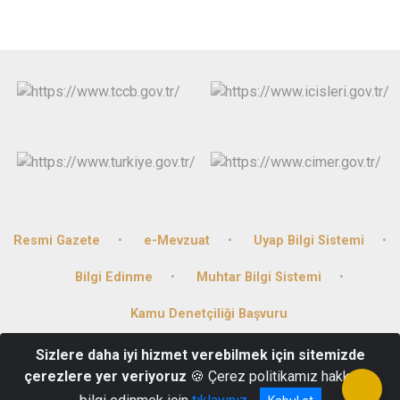
Resmi Gazete
e-Mevzuat
Uyap Bilgi Sistemi
Bilgi Edinme
Muhtar Bilgi Sistemi
Kamu Denetçiliği Başvuru
Sizlere daha iyi hizmet verebilmek için sitemizde
Bağlarbaşı Mahallesi Hükümet Cad. No:30 Gercüş/Batman
çerezlere yer veriyoruz
🍪 Çerez politikamız hakkında
+90 (488) 341 2001