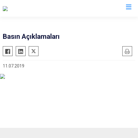
Batman
Basın Açıklamaları
Beşiri
Gercüş
11.07.2019
Hasankeyf
Kozluk
Sason