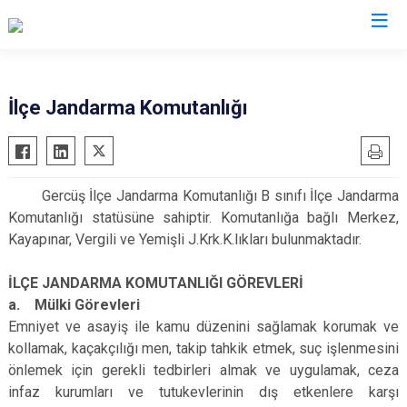
Batman
İlçe Jandarma Komutanlığı
Beşiri
Gercüş
Gercüş İlçe Jandarma Komutanlığı B sınıfı İlçe Jandarma
Hasankeyf
Komutanlığı statüsüne sahiptir. Komutanlığa bağlı Merkez,
Kozluk
Kayapınar, Vergili ve Yemişli J.Krk.K.lıkları bulunmaktadır.
Sason
İLÇE JANDARMA KOMUTANLIĞI GÖREVLERİ
a. Mülki Görevleri
Emniyet ve asayiş ile kamu düzenini sağlamak korumak ve
kollamak, kaçakçılığı men, takip tahkik etmek, suç işlenmesini
önlemek için gerekli tedbirleri almak ve uygulamak, ceza
infaz kurumları ve tutukevlerinin dış etkenlere karşı