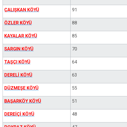
ÇALIŞKAN KÖYÜ
91
ÖZLER KÖYÜ
88
KAYALAR KÖYÜ
85
SARGIN KÖYÜ
70
TAŞÇI KÖYÜ
64
DERELİ KÖYÜ
63
DÜZMEŞE KÖYÜ
55
BAŞARKÖY KÖYÜ
51
DEREİÇİ KÖYÜ
48