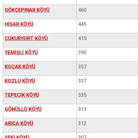
GÖKÇEPINAR KÖYÜ
460
HİSAR KÖYÜ
445
ÇUKURYURT KÖYÜ
415
YEMİŞLİ KÖYÜ
390
KOÇAK KÖYÜ
357
KOZLU KÖYÜ
337
TEPECİK KÖYÜ
335
GÖNÜLLÜ KÖYÜ
313
ARICA KÖYÜ
312
SEKİ KÖYÜ
307