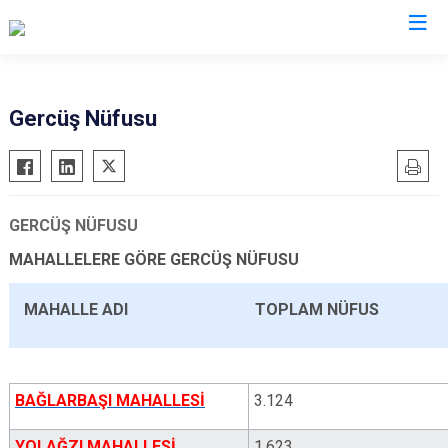
Batman
Gercüş Nüfusu
Beşiri
Gercüş
Hasankeyf
GERCÜŞ NÜFUSU
Kozluk
MAHALLELERE GÖRE GERCÜŞ NÜFUSU
Sason
MAHALLE ADI
TOPLAM NÜFUS
BAĞLARBAŞI MAHALLESİ
3.124
YOLAĞZI MAHALLESİ
1.623