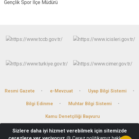
Gençlik Spor İlçe Müdürü
Resmi Gazete
e-Mevzuat
Uyap Bilgi Sistemi
Bilgi Edinme
Muhtar Bilgi Sistemi
Kamu Denetçiliği Başvuru
Sizlere daha iyi hizmet verebilmek için sitemizde
Bağlarbaşı Mahallesi Hükümet Cad. No:30 Gercüş/Batman
çerezlere yer veriyoruz
🍪 Çerez politikamız hakkında